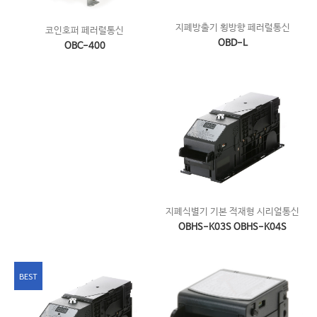
지폐방출기 횡방향 페러럴통신
코인호퍼 페러럴통신
OBD-L
OBC-400
지폐식별기 기본 적재형 시리얼통신
OBHS-K03S OBHS-K04S
BEST