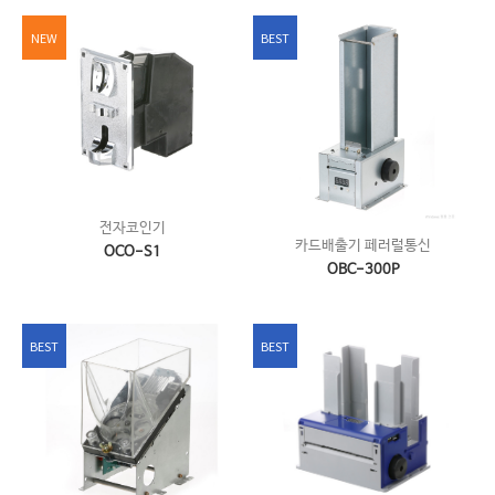
NEW
BEST
전자코인기
카드배출기 페러럴통신
OCO-S1
OBC-300P
BEST
BEST