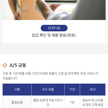
STEP 06
입금 확인 및 제품 발송(완료)
A/S 규정
구입 후 1년(제품 보증 기간)이내에 제품이 고장 날 경우에만 무상 서비스가
가능합니다.
구분
A/S 내용
기간
비고
품질 보증 및 무상 A/S기
운송비 및 소모품
품질보증
1년
간
의 경우 고객 부담