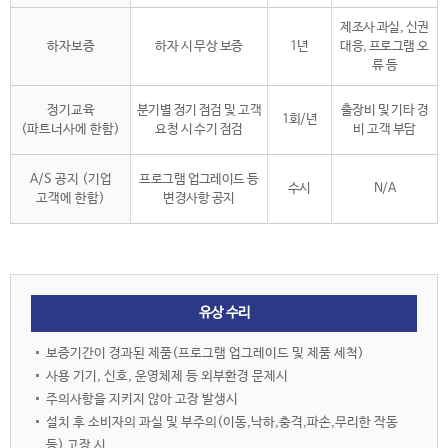
제조사 과실, 신권
하자보증
하자 시 무상 보증
1년
대응, 프로그램 오
류 등
정기교육
분기별 정기 점검 및 고객
출장비 및 기타 경
1회/년
(파트너사에 한함)
요청 시 수기 점검
비 고객 부담
A/S 공지 (기업
프로그램 업그레이드 등
수시
N/A
고객에 한함)
변경사항 공지
유상 수리
보증기간이 경과된 제품(프로그램 업그레이드 및 제품 세척)
사용 기기, 신호, 운영체제 등 외부환경 문제시
주의사항을 지키지 않아 고장 발생시
설치 후 소비자의 과실 및 부주의(이동,낙하,충격,파손,무리한 작동
등) 고장 시